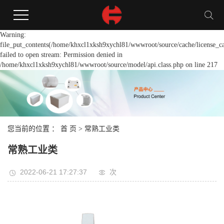
Warning:
file_put_contents(/home/khxcl1xksh9xychl81/wwwroot/source/cache/license_c
failed to open stream: Permission denied in
/home/khxcl1xksh9xychl81/wwwroot/source/model/api.class.php on line 217
您当前的位置 ：
首 页
>
常熟工业类
常熟工业类
2022-06-21 17:27:37
次