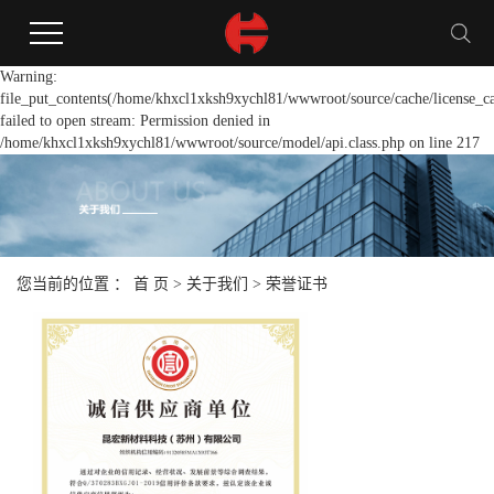
Warning:
file_put_contents(/home/khxcl1xksh9xychl81/wwwroot/source/cache/license_c
failed to open stream: Permission denied in
/home/khxcl1xksh9xychl81/wwwroot/source/model/api.class.php on line 217
您当前的位置 ：
首 页
>
关于我们
>
荣誉证书