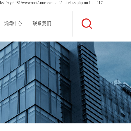
xksh9xychl81/wwwroot/source/model/api.class.php on line 217
新闻中心
联系我们