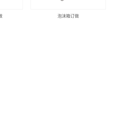
做
泡沫箱订做