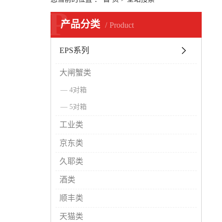
P
产品分类
Product
EPS系列
大闸蟹类
4对箱
5对箱
工业类
京东类
久耶类
酒类
顺丰类
天猫类