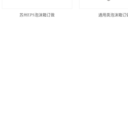
苏州EPS泡沫箱订做
通用类泡沫箱订