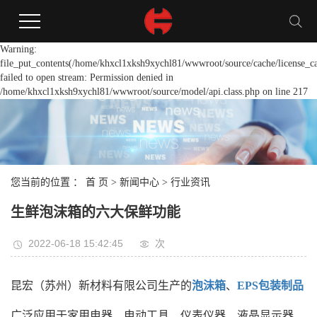
Warning:
file_put_contents(/home/khxcl1xksh9xychl81/wwwroot/source/cache/license_c
failed to open stream: Permission denied in
/home/khxcl1xksh9xychl81/wwwroot/source/model/api.class.php on line 217
您当前的位置 ：
首 页
>
新闻中心
>
行业资讯
生鲜泡沫箱的六大保鲜功能
2022-06-18 15:42:45
次
昆宏（苏州）新材料有限公司生产的
泡沫箱
、
EPS包装制品
广泛应用于家用电器、电动工具、仪表仪器、液晶显示器、