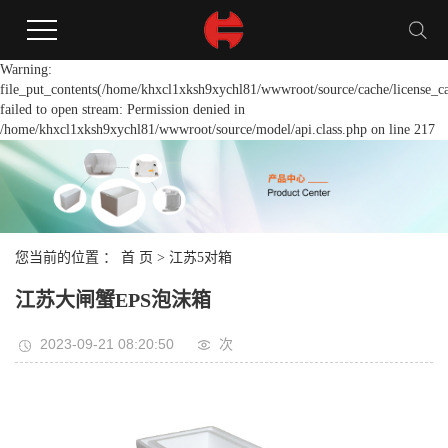
Warning:
file_put_contents(/home/khxcl1xksh9xychl81/wwwroot/source/cache/license_c
failed to open stream: Permission denied in
/home/khxcl1xksh9xychl81/wwwroot/source/model/api.class.php on line 217
您当前的位置 ：
首 页
>
江苏5对箱
江苏大闸蟹EPS泡沫箱
2023-09-21 08:20:50
次