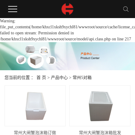
Warning:
file_put_contents(/home/khxcl1xksh9xychl81/wwwroot/source/cache/license_c
failed to open stream: Permission denied in
/home/khxcl1xksh9xychl81/wwwroot/source/model/api.class.php on line 217
您当前的位置 ：
首 页
>
产品中心
>
常州5对箱
常州大闸蟹泡沫箱订做
常州大闸蟹泡沫箱批发