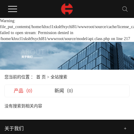
Warning:
file_put_contents(/home/khxcl1xksh9xychl81/wwwroot/source/cache/license_c
failed to open stream: Permission denied in
/home/khxcl1xksh9xychl81/wwwroot/source/model/api.class.php on line 217
您当前的位置 ：
首 页
> 全站搜索
产品（0）
新闻（0）
没有搜索到相关内容
关于我们
+