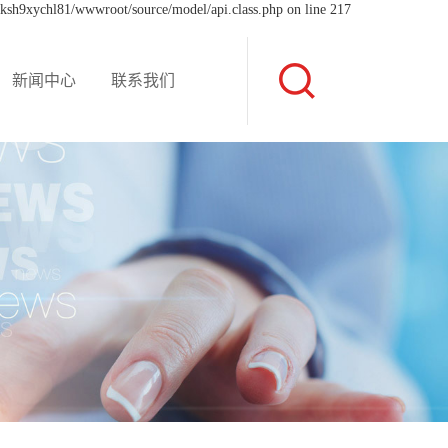
xksh9xychl81/wwwroot/source/model/api.class.php on line 217
新闻中心
联系我们