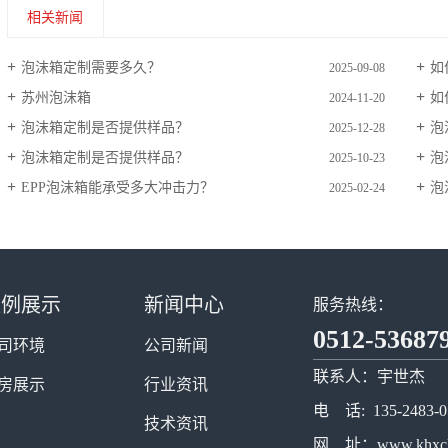
相关新闻
泡沫箱定制需要多久？
如
2025-09-08
苏州泡沫箱
如
2024-11-20
泡沫箱定制是否提供样品？
泡
2025-12-28
泡沫箱定制是否提供样品？
泡
2025-10-23
EPP泡沫箱能承受多大冲击力？
泡
2025-02-24
案例展示
新闻中心
服务热线：
0512-53687
司环境
公司新闻
联系人：宇世杰
房展示
行业资讯
电 话: 135-2483-0
技术资讯
网 址：www.khxcl