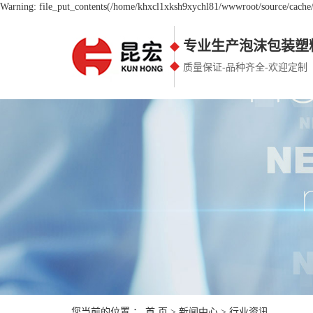
Warning: file_put_contents(/home/khxcl1xksh9xychl81/wwwroot/source/cache/l
专业生产泡沫包装塑
质量保证-品种齐全-欢迎定制
您当前的位置 ：
首 页
>
新闻中心
>
行业资讯