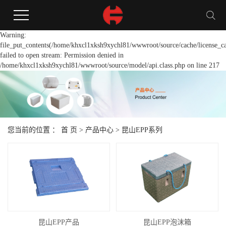
Warning:
file_put_contents(/home/khxcl1xksh9xychl81/wwwroot/source/cache/license_c
failed to open stream: Permission denied in
/home/khxcl1xksh9xychl81/wwwroot/source/model/api.class.php on line 217
您当前的位置 ：
首 页
>
产品中心
>
昆山EPP系列
昆山EPP产品
昆山EPP泡沫箱