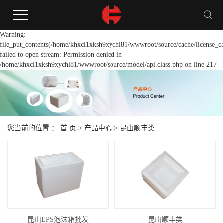
Warning:
file_put_contents(/home/khxcl1xksh9xychl81/wwwroot/source/cache/license_c
failed to open stream: Permission denied in
/home/khxcl1xksh9xychl81/wwwroot/source/model/api.class.php on line 217
您当前的位置 ：
首 页
>
产品中心
>
昆山顺丰类
昆山EPS泡沫箱批发
昆山顺丰类